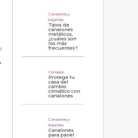
Canalones y
bajantes
Tipos de
canalones
metálicos,
¿cuáles son
los más
frecuentes?
l
a
Consejos
Protege tu
casa del
cambio
climático con
canalones
Canalones y
bajantes
Canalones
para panel