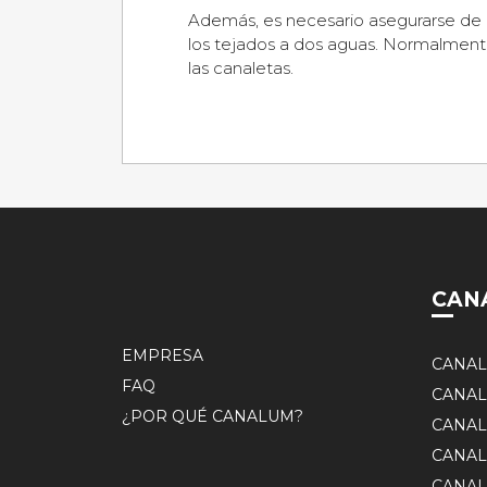
Además, es necesario asegurarse de q
los tejados a dos aguas. Normalmen
las canaletas.
CAN
EMPRESA
CANAL
FAQ
CANAL
¿POR QUÉ CANALUM?
CANAL
CANAL
CANAL