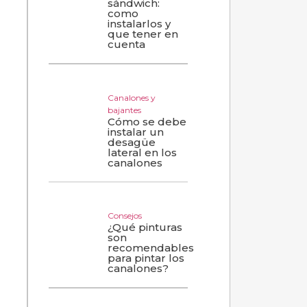
sándwich:
como
instalarlos y
que tener en
cuenta
Canalones y
bajantes
Cómo se debe
instalar un
desagüe
lateral en los
canalones
Consejos
¿Qué pinturas
son
recomendables
para pintar los
canalones?