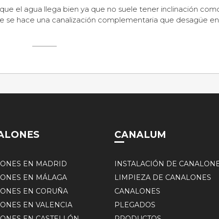
ue el agua llega bien ya que no suele tener inclinación com
te se hace una canalización complementaria que desagüe en
ALONES
CANALUM
ONES EN MADRID
INSTALACIÓN DE CANALON
ONES EN MÁLAGA
LIMPIEZA DE CANALONES
ONES EN CORUÑA
CANALONES
ONES EN VALENCIA
PLEGADOS
ONES EN CASTELLÓN
PRODUCTOS