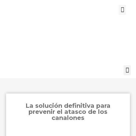
Canalones de Al
Perfiladora Cub
Hazte instalad
Rejillas para canalones
Aluguard
La solución definitiva para
prevenir el atasco de los
canalones