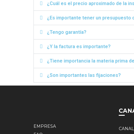
¿Cuál es el precio aproximado de la in
¿Es importante tener un presupuesto d
¿Tengo garantía?
¿Y la factura es importante?
¿Tiene importancia la materia prima d
¿Son importantes las fijaciones?
CAN
EMPRESA
CANAL