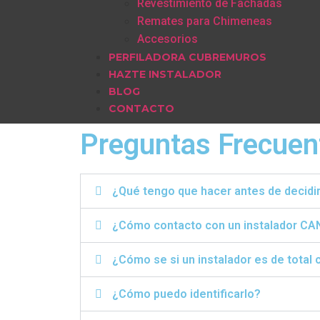
Revestimiento de Fachadas
Remates para Chimeneas
Accesorios
PERFILADORA CUBREMUROS
HAZTE INSTALADOR
BLOG
CONTACTO
Preguntas Frecuen
¿Qué tengo que hacer antes de decidir
¿Cómo contacto con un instalador C
¿Cómo se si un instalador es de total 
¿Cómo puedo identificarlo?