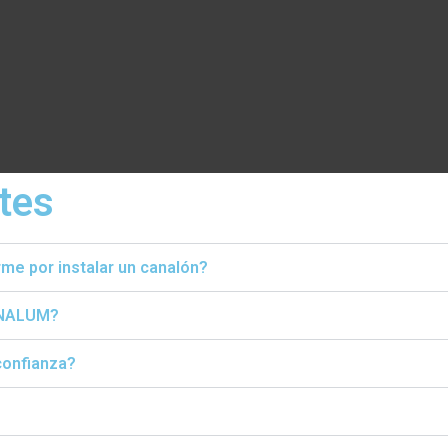
tes
me por instalar un canalón?
ANALUM?
confianza?