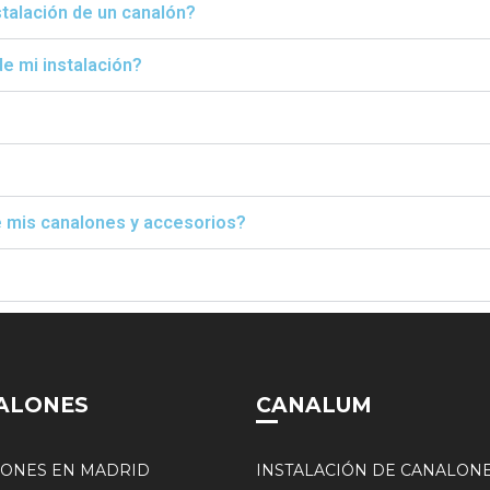
stalación de un canalón?
e mi instalación?
e mis canalones y accesorios?
ALONES
CANALUM
ONES EN MADRID
INSTALACIÓN DE CANALON